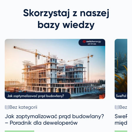
Skorzystaj z naszej
bazy wiedzy
Bez kategorii
Bez k
Jak zoptymalizować prąd budowlany?
SwePol
– Poradnik dla deweloperów
między