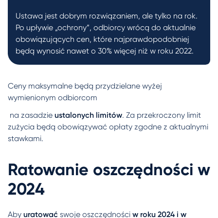
Ustawa jest dobrym rozwiązaniem, ale tylko na rok.
Po upływie „ochrony”, odbiorcy wrócą do aktualnie
obowiązujących cen, które najprawdopodobniej
będą wynosić nawet o 30% więcej niż w roku 2022.
Ceny maksymalne będą przydzielane wyżej
wymienionym odbiorcom
na zasadzie
ustalonych limitów
.
Za przekroczony limit
zużycia będą obowiązywać opłaty zgodne z aktualnymi
stawkami.
Ratowanie oszczędności w
2024
Aby
uratować
swoje oszczędności
w roku 2024 i w