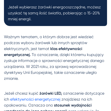
Jeżeli wybierasz żarówki energooszczędne, możesz
uzyskać tę samą ilość światła, pobierając o 15-20%
mniej energii.
Ważnym tematem, o którym dobrze jest wiedzieć
podczas wyboru żarówek lub innych sprzętów
elektrycznych, jest temat
klas efektywności
energetycznej.
To oznaczenie, dzięki któremu kupujący
zyskuje informacje o sprawności energetycznej danego
urządzenia. W 2021 roku, za sprawą wprowadzonej
dyrektywy Unii Europejskiej, takie oznaczenie uległo
zmianie.
Jeżeli chcesz kupić
żarówki LED,
oznaczenie dotyczące
ich
efektywności energetycznej
znajdziesz na ich
opakowaniu. Oznacza ono
stosunek wydajności