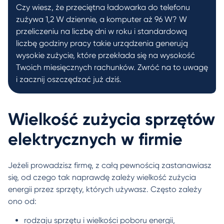
Czy wiesz, że przeciętna ładowarka do telefonu
zużywa 1,2 W dziennie, a komputer aż 96 W? W
przeliczeniu na liczbę dni w roku i standardową
liczbę godziny pracy takie urządzenia generują
wysokie zużycie, które przekłada się na wysokość
Twoich miesięcznych rachunków. Zwróć na to uwagę
i zacznij oszczędzać już dziś.
Wielkość zużycia sprzętów
elektrycznych w firmie
Jeżeli prowadzisz firmę, z całą pewnością zastanawiasz
się, od czego tak naprawdę zależy wielkość zużycia
energii przez sprzęty, których używasz. Często zależy
ono od:
rodzaju sprzętu i wielkości poboru energii,