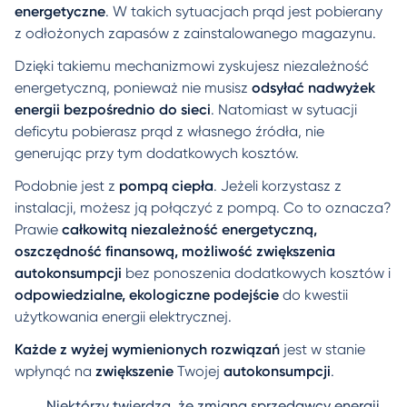
energetyczne
. W takich sytuacjach prąd jest pobierany
z odłożonych zapasów z zainstalowanego magazynu.
Dzięki takiemu mechanizmowi zyskujesz niezależność
energetyczną, ponieważ nie musisz
odsyłać nadwyżek
energii bezpośrednio do sieci
. Natomiast w sytuacji
deficytu pobierasz prąd z własnego źródła, nie
generując przy tym dodatkowych kosztów.
Podobnie jest z
pompą ciepła
. Jeżeli korzystasz z
instalacji, możesz ją połączyć z pompą. Co to oznacza?
Prawie
całkowitą niezależność energetyczną,
oszczędność finansową, możliwość zwiększenia
autokonsumpcji
bez ponoszenia dodatkowych kosztów i
odpowiedzialne, ekologiczne podejście
do kwestii
użytkowania energii elektrycznej.
Każde z wyżej wymienionych rozwiązań
jest w stanie
wpłynąć na
zwiększenie
Twojej
autokonsumpcji
.
Niektórzy twierdzą, że zmiana sprzedawcy energii