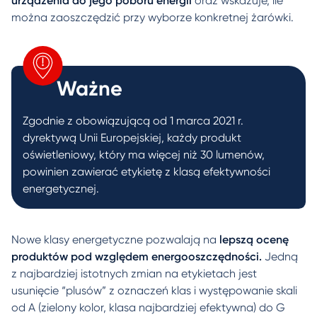
urządzenia do jego poboru energii
oraz wskazuje, ile
można zaoszczędzić przy wyborze konkretnej żarówki.
Ważne
Zgodnie z obowiązującą od 1 marca 2021 r.
dyrektywą Unii Europejskiej, każdy produkt
oświetleniowy, który ma więcej niż 30 lumenów,
powinien zawierać etykietę z klasą efektywności
energetycznej.
Nowe klasy energetyczne pozwalają na
lepszą ocenę
produktów pod względem energooszczędności.
Jedną
z najbardziej istotnych zmian na etykietach jest
usunięcie “plusów” z oznaczeń klas i występowanie skali
od A (zielony kolor, klasa najbardziej efektywna) do G