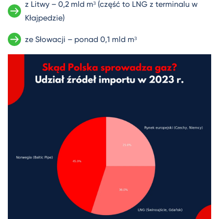
z Litwy – 0,2 mld m³ (część to LNG z terminalu w
Kłajpedzie)
ze Słowacji – ponad 0,1 mld m³