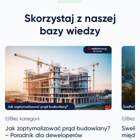
Skorzystaj z naszej
bazy wiedzy
Bez kategorii
Bez k
Jak zoptymalizować prąd budowlany?
SwePol
– Poradnik dla deweloperów
między