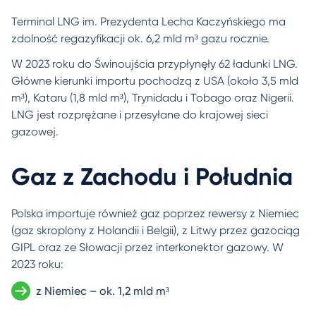
Terminal LNG im. Prezydenta Lecha Kaczyńskiego ma
zdolność regazyfikacji ok. 6,2 mld m³ gazu rocznie.
W 2023 roku do Świnoujścia przypłynęły 62 ładunki LNG.
Główne kierunki importu pochodzą z USA (około 3,5 mld
m³), Kataru (1,8 mld m³), Trynidadu i Tobago oraz Nigerii.
LNG jest rozprężane i przesyłane do krajowej sieci
gazowej.
Gaz z Zachodu i Południa
Polska importuje również gaz poprzez rewersy z Niemiec
(gaz skroplony z Holandii i Belgii), z Litwy przez gazociąg
GIPL oraz ze Słowacji przez interkonektor gazowy. W
2023 roku:
z Niemiec – ok. 1,2 mld m³