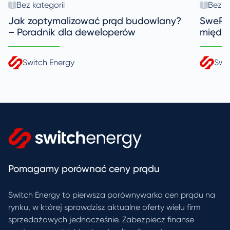
Bez kategorii
Bez k
Jak zoptymalizować prąd budowlany?
SwePol
– Poradnik dla deweloperów
między
Switch Energy
Swi
Pomagamy porównać ceny prądu
Switch Energy to pierwsza porównywarka cen prądu na
rynku, w której sprawdzisz aktualne oferty wielu firm
sprzedażowych jednocześnie. Zabezpiecz finanse