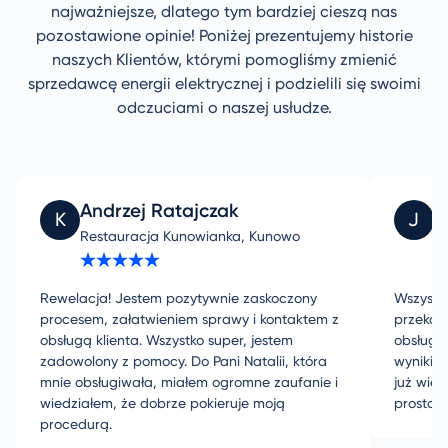
najważniejsze, dlatego tym bardziej cieszą nas
pozostawione opinie! Poniżej prezentujemy historie
naszych Klientów, którymi pomogliśmy zmienić
sprzedawcę energii elektrycznej i podzielili się swoimi
odczuciami o naszej usłudze.
Andrzej Ratajczak
J
K
J
Restauracja Kunowianka, Kunowo
PL
Rewelacja! Jestem pozytywnie zaskoczony
Wszystki
procesem, załatwieniem sprawy i kontaktem z
przekaz
obsługą klienta. Wszystko super, jestem
obsługą
zadowolony z pomocy. Do Pani Natalii, która
wynikiem
mnie obsługiwała, miałem ogromne zaufanie i
już wie
wiedziałem, że dobrze pokieruje moją
prosta 
procedurą.