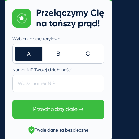
Przełączymy Cię
na tańszy prąd!
Wybierz grupę taryfową
A
B
C
Numer NIP Twojej działalności
Wpisz numer NIP
Przechodzę dalej
Twoje dane są bezpieczne