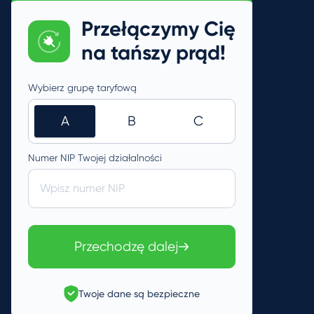
Przełączymy Cię
na tańszy prąd!
Wybierz grupę taryfową
A
B
C
Numer NIP Twojej działalności
Wpisz numer NIP
Przechodzę dalej
Twoje dane są bezpieczne