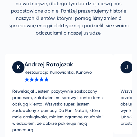
najważniejsze, dlatego tym bardziej cieszą nas
pozostawione opinie! Poniżej prezentujemy historie
naszych Klientów, którymi pomogliśmy zmienić
sprzedawcę energii elektrycznej i podzielili się swoimi
odczuciami o naszej usłudze.
Andrzej Ratajczak
J
K
J
Restauracja Kunowianka, Kunowo
PL
Rewelacja! Jestem pozytywnie zaskoczony
Wszystki
procesem, załatwieniem sprawy i kontaktem z
przekaz
obsługą klienta. Wszystko super, jestem
obsługą
zadowolony z pomocy. Do Pani Natalii, która
wynikiem
mnie obsługiwała, miałem ogromne zaufanie i
już wie
wiedziałem, że dobrze pokieruje moją
prosta 
procedurą.