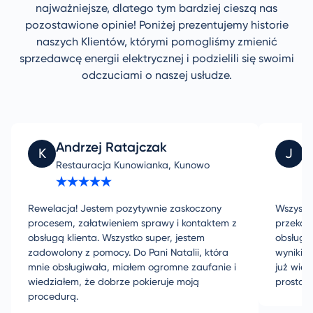
najważniejsze, dlatego tym bardziej cieszą nas
pozostawione opinie! Poniżej prezentujemy historie
naszych Klientów, którymi pomogliśmy zmienić
sprzedawcę energii elektrycznej i podzielili się swoimi
odczuciami o naszej usłudze.
Andrzej Ratajczak
J
K
J
Restauracja Kunowianka, Kunowo
PL
Rewelacja! Jestem pozytywnie zaskoczony
Wszystki
procesem, załatwieniem sprawy i kontaktem z
przekaz
obsługą klienta. Wszystko super, jestem
obsługą
zadowolony z pomocy. Do Pani Natalii, która
wynikiem
mnie obsługiwała, miałem ogromne zaufanie i
już wie
wiedziałem, że dobrze pokieruje moją
prosta 
procedurą.