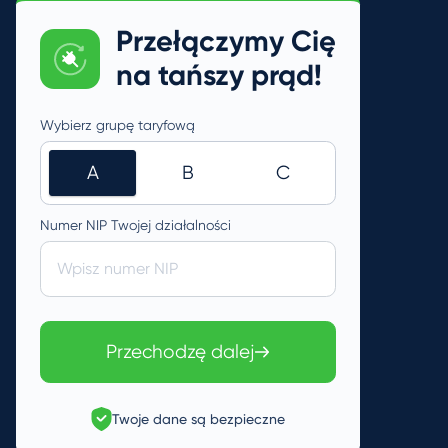
Przełączymy Cię
na tańszy prąd!
Wybierz grupę taryfową
A
B
C
Numer NIP Twojej działalności
Wpisz numer NIP
Przechodzę dalej
Twoje dane są bezpieczne