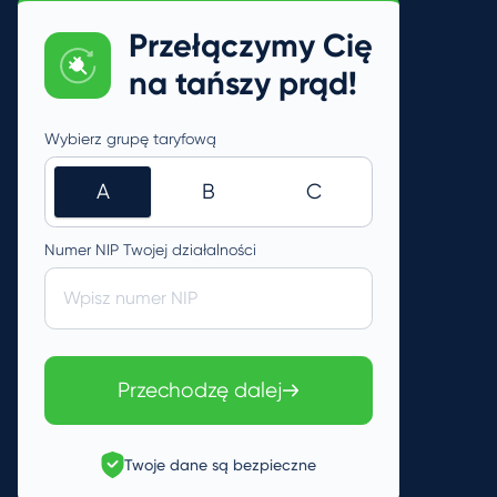
Przełączymy Cię
na tańszy prąd!
Wybierz grupę taryfową
A
B
C
Numer NIP Twojej działalności
Wpisz numer NIP
Przechodzę dalej
Twoje dane są bezpieczne