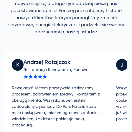
najważniejsze, dlatego tym bardziej cieszą nas
pozostawione opinie! Poniżej prezentujemy historie
naszych Klientów, którymi pomogliśmy zmienić
sprzedawcę energii elektrycznej i podzielili się swoimi
odczuciami o naszej usłudze.
Andrzej Ratajczak
J
K
J
Restauracja Kunowianka, Kunowo
PL
Rewelacja! Jestem pozytywnie zaskoczony
Wszystki
procesem, załatwieniem sprawy i kontaktem z
przekaz
obsługą klienta. Wszystko super, jestem
obsługą
zadowolony z pomocy. Do Pani Natalii, która
wynikiem
mnie obsługiwała, miałem ogromne zaufanie i
już wie
wiedziałem, że dobrze pokieruje moją
prosta 
procedurą.