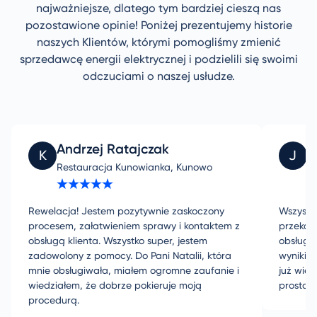
najważniejsze, dlatego tym bardziej cieszą nas
pozostawione opinie! Poniżej prezentujemy historie
naszych Klientów, którymi pomogliśmy zmienić
sprzedawcę energii elektrycznej i podzielili się swoimi
odczuciami o naszej usłudze.
Andrzej Ratajczak
J
K
J
Restauracja Kunowianka, Kunowo
PL
Rewelacja! Jestem pozytywnie zaskoczony
Wszystki
procesem, załatwieniem sprawy i kontaktem z
przekaz
obsługą klienta. Wszystko super, jestem
obsługą
zadowolony z pomocy. Do Pani Natalii, która
wynikiem
mnie obsługiwała, miałem ogromne zaufanie i
już wie
wiedziałem, że dobrze pokieruje moją
prosta 
procedurą.