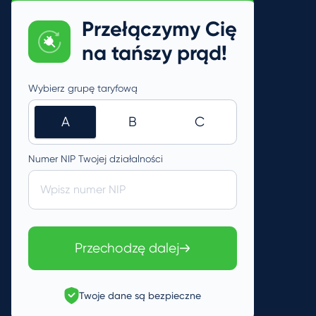
Przełączymy Cię
na tańszy prąd!
Wybierz grupę taryfową
A
B
C
Numer NIP Twojej działalności
Wpisz numer NIP
Przechodzę dalej
Twoje dane są bezpieczne