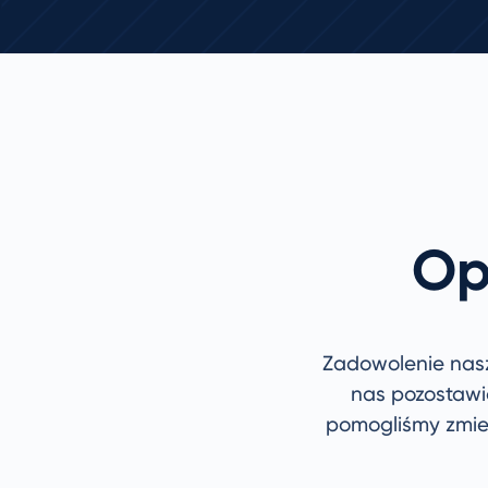
Op
Zadowolenie nasz
nas pozostawio
pomogliśmy zmien