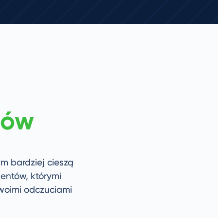
tów
m bardziej cieszą
ientów, którymi
swoimi odczuciami