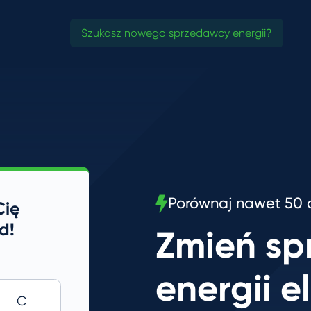
Szukasz nowego sprzedawcy energii?
Porównaj nawet 50 o
Cię
d!
Zmień s
energii e
C