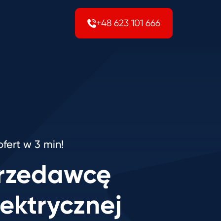
+48 623 101 666
fert w 3 min!
przedawcę
lektrycznej