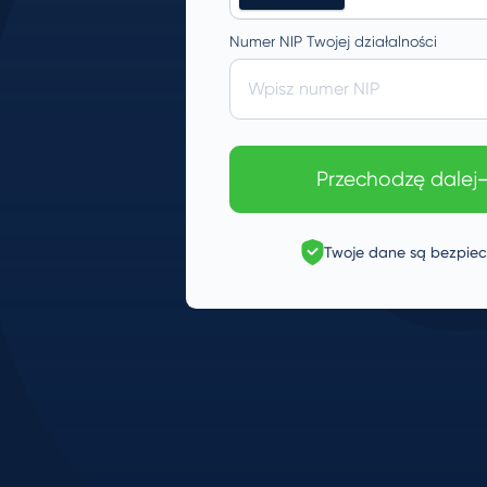
Numer NIP Twojej działalności
Wpisz numer NIP
Przechodzę dalej
Twoje dane są bezpie