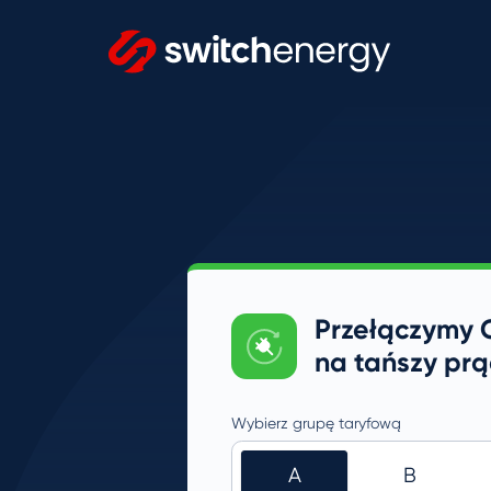
Przełączymy 
na tańszy prą
Wybierz grupę taryfową
A
B