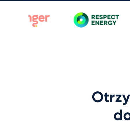
Otrz
do