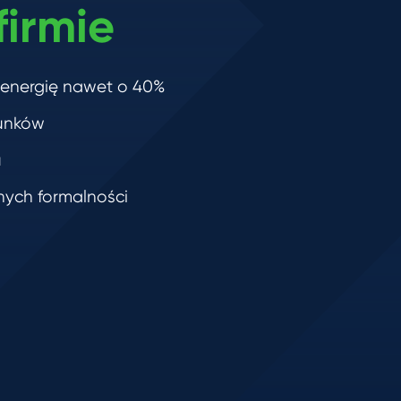
firmie
 energię nawet o 40%
hunków
u
nych formalności