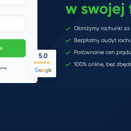
w swojej 
Obniżymy rachunki za
Bezpłatny audyt rac
Porównanie cen prąd
5.0
100% online, bez zbęd
czne