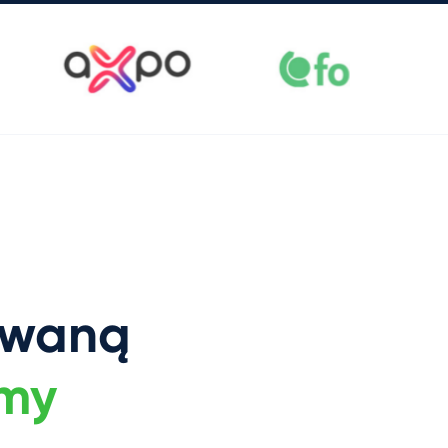
owaną
rmy