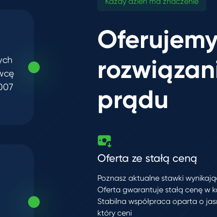
Każdy dzień ma znaczenie
Oferujemy
rozwiązan
ych
awcę
2007
prądu
Oferta ze stałą ceną
Poznasz aktualne stawki wynikaj
Oferta gwarantuje stałą cenę w k
Stabilna współpraca oparta o jasn
który ceni